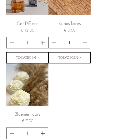
Car Diffuser
Kubus kaars
Prijs
Prijs
€ 12,00
€ 3,00
TOEVOEGEN >
TOEVOEGEN >
Bloemenkaars
Prijs
€ 7,00