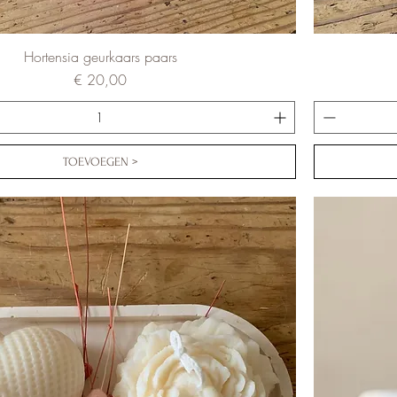
Hortensia geurkaars paars
Prijs
€ 20,00
TOEVOEGEN >