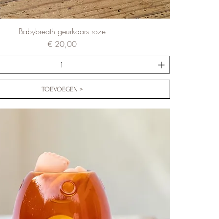
Babybreath geurkaars roze
Prijs
€ 20,00
TOEVOEGEN >