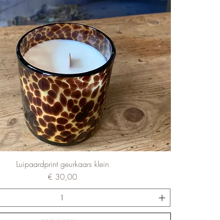
Luipaardprint geurkaars klein
Prijs
€ 30,00