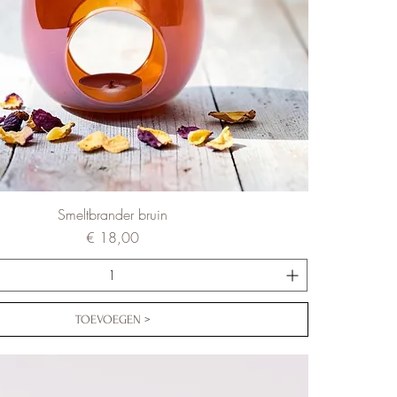
Smeltbrander bruin
Prijs
€ 18,00
TOEVOEGEN >